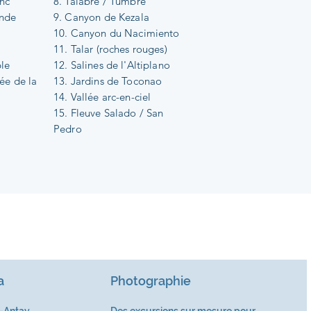
nc
8. Talabre / Tumbre
ande
9. Canyon de Kezala
a
10. Canyon du Nacimiento
11. Talar (roches rouges)
le
12. Salines de l'Altiplano
lée de la
13. Jardins de Toconao
14. Vallée arc-en-ciel
15. Fleuve Salado / San
Pedro
a
Photographie