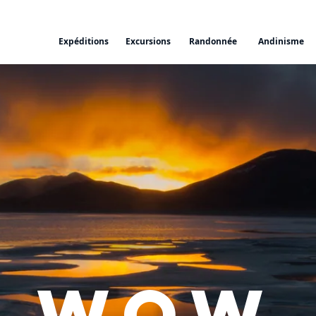
Expéditions
Excursions
Randonnée
Andinisme
WOW