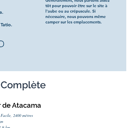
Généralement, nous partons assez
tôt pour pouvoir être sur le site à
l'aube ou au crépuscule. Si
a.
nécessaire, nous pouvons même
camper sur les emplacements.
Tatio.
e Complète
r de Atacama
: Facile, 2400 mètres
km
1,9 km