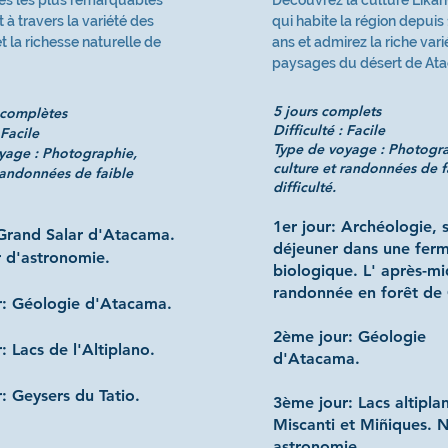
tes les plus remarquables
Découvrez la culture Lika
t à travers la variété des
qui habite la région depuis
 la richesse naturelle de
ans et admirez la riche var
paysages du désert de At
5 jours complets
 complètes
Difficulté : Facile
 Facile
Type de voyage : Photogr
yage : Photographie,
culture et randonnées de f
 randonnées de faible
difficulté.
1er jour: Archéologie, s
 Grand Salar d'Atacama.
déjeuner dans une fer
r d'astronomie.
biologique. L' après-mi
randonnée en forêt de 
r: Géologie d'Atacama.
2ème jour: Géologie
: Lacs de l'Altiplano.
d'Atacama.
: Geysers du Tatio.
3ème jour: Lacs altipla
Miscanti et Miñiques. N
astronomie.