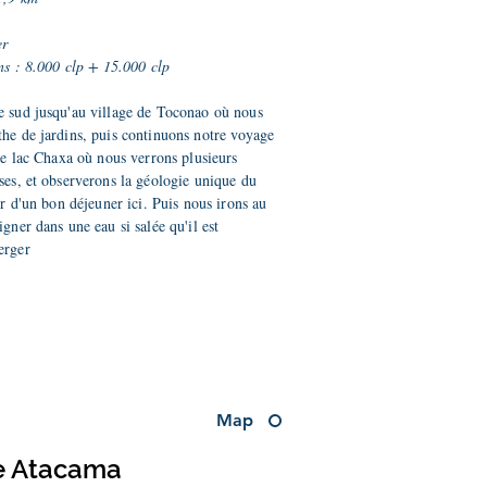
er
ons : 8.000 clp + 15.000 clp
e sud jusqu'au village de Toconao où nous
he de jardins, puis continuons notre voyage
 le lac Chaxa où nous verrons plusieurs
ses, et observerons la géologie unique du
er d'un bon déjeuner ici. Puis nous irons au
gner dans une eau si salée qu'il est
erger
Map
e Atacama