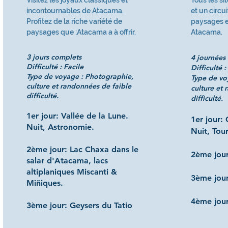
Visitez les joyaux classiques et
Tous les si
incontournables de Atacama.
et un circui
Profitez de la riche variété de
paysages et
paysages que ;Atacama a à offrir.
Atacama.
3 jours complets
4 journées
Difficulté : Facile
Difficulté :
Type de voyage : Photographie,
Type de vo
culture et randonnées de faible
culture et
difficulté.
difficulté.
1er jour: Vallée de la Lune.
1er jour:
Nuit, Astronomie.
Nuit, Tou
2ème jour: Lac Chaxa dans le
2ème jou
salar d'Atacama, lacs
altiplaniques Miscanti &
3ème jour
Miñiques.
4ème jour
3ème jour: Geysers du Tatio