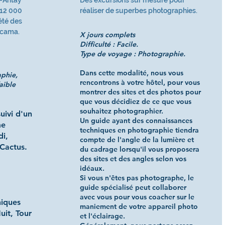
n-Antay
Des excursions sur mesure pour
 12 000
réaliser de superbes photographies.
iété des
acama.
X jours complets
Difficulté : Facile.
Type de voyage : Photographie.
Dans cette modalité, nous vous
aphie,
rencontrons à votre hôtel, pour vous
aible
montrer des sites et des photos pour
que vous décidiez de ce que vous
souhaitez photographier.
uivi d'un
Un guide ayant des connaissances
me
techniques en photographie tiendra
di,
compte de l'angle de la lumière et
Cactus.
du cadrage lorsqu'il vous proposera
des sites et des angles selon vos
idéaux.
Si vous n'êtes pas photographe, le
guide spécialisé peut collaborer
avec vous pour vous coacher sur le
niques
maniement de votre appareil photo
uit, Tour
et l'éclairage.