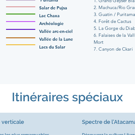
Puritama
1. Grand Geyser Bla
2. Machuca/Rio Gr
Salar de Pujsa
3. Guatin / Puritam
Lac Chaxa
4. Forêt de Cactus
Archéologie
5. La Gorge du Diab
Vallée arc-en-ciel
6. Falaises de la Val
Vallée de la Lune
Mort
Lacs du Salar
7. Canyon de Ckari
Itinéraires spéciaux
 verticale
Spectre de l'Atacam