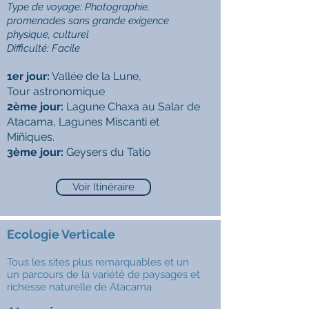
Type de voyage: Photographie,
promenades sans grande exigence
physique, culturel
Difficulté:
Facile
1er jour:
Vallée de la Lune,
Tour astronomique
2ème jour:
Lagune Chaxa au Salar de
Atacama, Lagunes Miscanti et
Miñiques.
3ème jour:
Geysers du Tatio
Voir Itinéraire
Ecologie Verticale
Tous les sites plus remarquables et un
un parcours de la variété de paysages et
richesse naturelle de Atacama