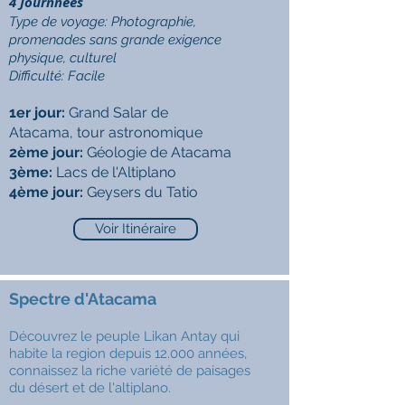
4 Journnées
Type de voyage: Photographie,
promenades sans grande exigence
physique, culturel
Difficulté:
Facile
1er jour:
Grand Salar de
Atacama, tour astronomique
2ème jour:
Géologie de Atacama
3ème:
Lacs de l'Altiplano
4ème jour:
Geysers du Tatio
Voir Itinéraire
Spectre d'Atacama
Découvrez le peuple Likan Antay qui
habite la region depuis 12.000 années,
connaissez la riche variété de paisages
du désert et de l'altiplano.