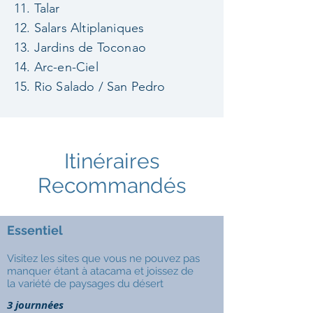
11. Talar
12. Salars Altiplaniques
13. Jardins de Toconao
14. Arc-en-Ciel
15. Rio Salado / San Pedro
Itinéraires
Recommandés
Essentiel
Visitez les sites que vous ne pouvez pas
manquer étant à atacama et joissez de
la variété de paysages du désert
3 journnées