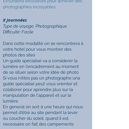
Excursions exclusives pour achever des
photographies incroyables
X Journnées
Type de voyage: Photographique
Difficulté:
Facile
Dans cette modalité on se rencontrera à
votre hotel pour vous montrer des
photos des sites
Un guide spécialisé va a considerer la
lumière en l'encadrement au moment
de se situer selon votre idée de photo
Si vous n'êtes pas un photographe una
guide spécialisé peut vous orienter et
colaborer pour aprendre plus sur la
manipulation de l'appareil et sur la
lumière
En general on sort à une heure qui nous
permet d'être au site pendant la lever
ou coucher du soleil, quand il est
necessaire on fait des campements