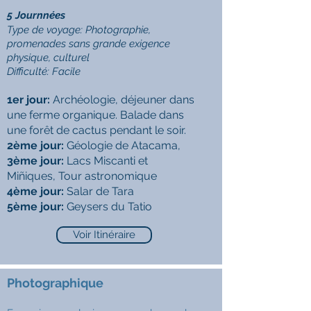
5 Journnées
Type de voyage: Photographie,
promenades sans grande exigence
physique, culturel
Difficulté:
Facile
1er jour:
Archéologie, déjeuner dans
une ferme organique. Balade dans
une forêt de cactus pendant le soir.
2ème jour:
Géologie de Atacama,
3ème jour:
Lacs Miscanti et
Miñiques, Tour astronomique
4ème jour:
Salar de Tara
5ème jour:
Geysers du Tatio
Voir Itinéraire
Photographique